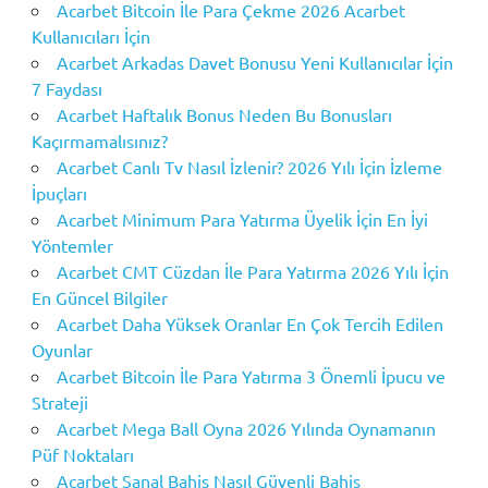
Acarbet Bitcoin İle Para Çekme 2026 Acarbet
Kullanıcıları İçin
Acarbet Arkadas Davet Bonusu Yeni Kullanıcılar İçin
7 Faydası
Acarbet Haftalık Bonus Neden Bu Bonusları
Kaçırmamalısınız?
Acarbet Canlı Tv Nasıl İzlenir? 2026 Yılı İçin İzleme
İpuçları
Acarbet Minimum Para Yatırma Üyelik İçin En İyi
Yöntemler
Acarbet CMT Cüzdan İle Para Yatırma 2026 Yılı İçin
En Güncel Bilgiler
Acarbet Daha Yüksek Oranlar En Çok Tercih Edilen
Oyunlar
Acarbet Bitcoin İle Para Yatırma 3 Önemli İpucu ve
Strateji
Acarbet Mega Ball Oyna 2026 Yılında Oynamanın
Püf Noktaları
Acarbet Sanal Bahis Nasıl Güvenli Bahis