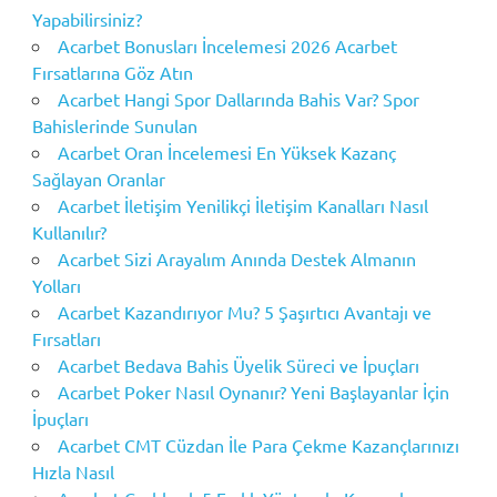
Yapabilirsiniz?
Acarbet Bonusları İncelemesi 2026 Acarbet
Fırsatlarına Göz Atın
Acarbet Hangi Spor Dallarında Bahis Var? Spor
Bahislerinde Sunulan
Acarbet Oran İncelemesi En Yüksek Kazanç
Sağlayan Oranlar
Acarbet İletişim Yenilikçi İletişim Kanalları Nasıl
Kullanılır?
Acarbet Sizi Arayalım Anında Destek Almanın
Yolları
Acarbet Kazandırıyor Mu? 5 Şaşırtıcı Avantajı ve
Fırsatları
Acarbet Bedava Bahis Üyelik Süreci ve İpuçları
Acarbet Poker Nasıl Oynanır? Yeni Başlayanlar İçin
İpuçları
Acarbet CMT Cüzdan İle Para Çekme Kazançlarınızı
Hızla Nasıl