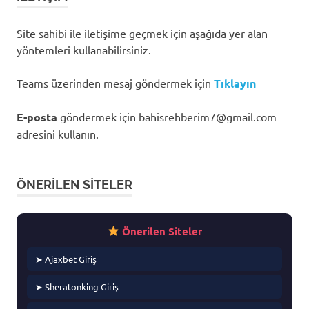
Site sahibi ile iletişime geçmek için aşağıda yer alan
yöntemleri kullanabilirsiniz.
Teams üzerinden mesaj göndermek için
Tıklayın
E-posta
göndermek için
bahisrehberim7@gmail.com
adresini kullanın.
ÖNERILEN SITELER
Önerilen Siteler
➤ Ajaxbet Giriş
➤ Sheratonking Giriş