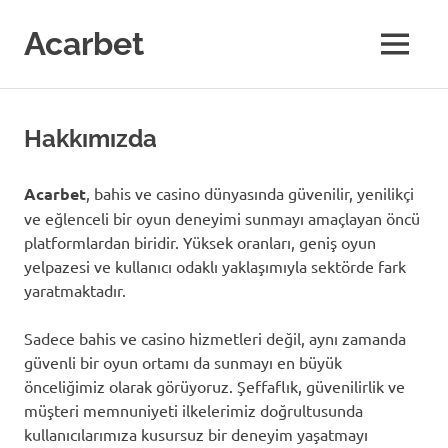
Skip
to
Acarbet
MENU
content
Hakkımızda
Acarbet
, bahis ve casino dünyasında güvenilir, yenilikçi
ve eğlenceli bir oyun deneyimi sunmayı amaçlayan öncü
platformlardan biridir. Yüksek oranları, geniş oyun
yelpazesi ve kullanıcı odaklı yaklaşımıyla sektörde fark
yaratmaktadır.
Sadece bahis ve casino hizmetleri değil, aynı zamanda
güvenli bir oyun ortamı da sunmayı en büyük
önceliğimiz olarak görüyoruz. Şeffaflık, güvenilirlik ve
müşteri memnuniyeti ilkelerimiz doğrultusunda
kullanıcılarımıza kusursuz bir deneyim yaşatmayı