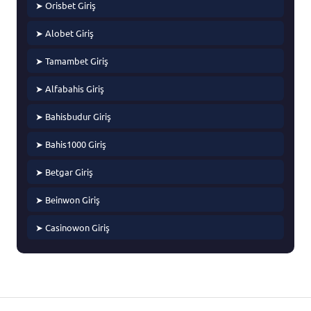
➤ Orisbet Giriş
➤ Alobet Giriş
➤ Tamambet Giriş
➤ Alfabahis Giriş
➤ Bahisbudur Giriş
➤ Bahis1000 Giriş
➤ Betgar Giriş
➤ Beinwon Giriş
➤ Casinowon Giriş