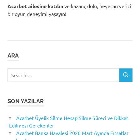
Acarbet ailesine katılın
ve kazanç dolu, heyecan verici
bir oyun deneyimi yaşayın!
ARA
Search
SEARCH
for:
SON YAZILAR
Acarbet Üyelik Silme Hesap Silme Süreci ve Dikkat
Edilmesi Gerekenler
Acarbet Banka Havalesi 2026 Mart Ayında Fırsatlar