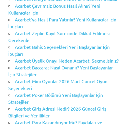
Acarbet Çevrimsiz Bonus Nasıl Alınır? Yeni
Kullanıcılar İçin
Acarbet’ya Nasıl Para Yatırılır? Yeni Kullanıcılar için
İpuçları
Acarbet Zeplin Kayıt Sürecinde Dikkat Edilmesi
Gerekenler
Acarbet Bahis Seçenekleri Yeni Başlayanlar İçin
İpuçları
Acarbet Üyelik Onayı Neden Acarbeti Seçmelisiniz?
Acarbet Baccarat Nasıl Oynanır? Yeni Başlayanlar
İçin Stratejiler
Acarbet Mini Oyunlar 2026 Mart Güncel Oyun
Seçenekleri
Acarbet Poker Bölümü Yeni Başlayanlar İçin
Stratejiler
Acarbet Giriş Adresi Nedir? 2026 Güncel Giriş
Bilgileri ve Yenilikler
Acarbet Para Kazandırıyor Mu? Faydaları ve