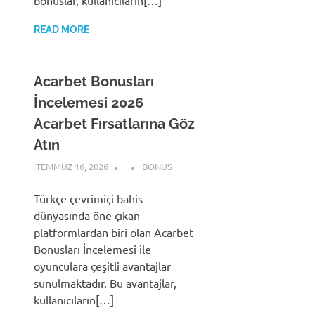
READ MORE
Acarbet Bonusları
İncelemesi 2026
Acarbet Fırsatlarına Göz
Atın
TEMMUZ 16, 2026
BONUS
Türkçe çevrimiçi bahis
dünyasında öne çıkan
platformlardan biri olan Acarbet
Bonusları İncelemesi ile
oyunculara çeşitli avantajlar
sunulmaktadır. Bu avantajlar,
kullanıcıların[…]