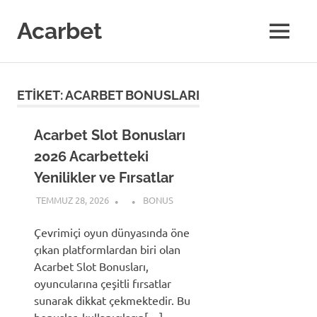
Skip
to
Acarbet
MENU
content
ETIKET:
ACARBET BONUSLARI
Acarbet Slot Bonusları
2026 Acarbetteki
Yenilikler ve Fırsatlar
TEMMUZ 28, 2026
BONUS
Çevrimiçi oyun dünyasında öne
çıkan platformlardan biri olan
Acarbet Slot Bonusları,
oyuncularına çeşitli fırsatlar
sunarak dikkat çekmektedir. Bu
bonuslar, kullanıcıların[…]