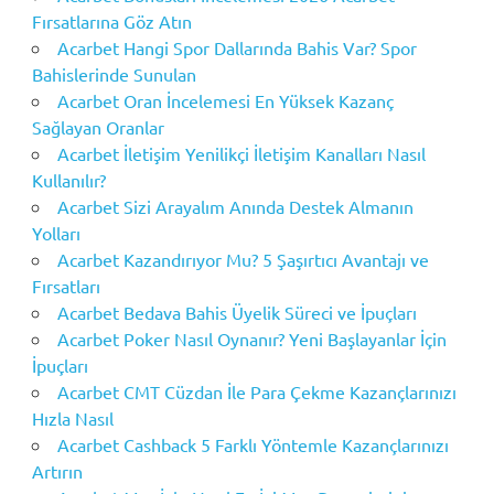
Fırsatlarına Göz Atın
Acarbet Hangi Spor Dallarında Bahis Var? Spor
Bahislerinde Sunulan
Acarbet Oran İncelemesi En Yüksek Kazanç
Sağlayan Oranlar
Acarbet İletişim Yenilikçi İletişim Kanalları Nasıl
Kullanılır?
Acarbet Sizi Arayalım Anında Destek Almanın
Yolları
Acarbet Kazandırıyor Mu? 5 Şaşırtıcı Avantajı ve
Fırsatları
Acarbet Bedava Bahis Üyelik Süreci ve İpuçları
Acarbet Poker Nasıl Oynanır? Yeni Başlayanlar İçin
İpuçları
Acarbet CMT Cüzdan İle Para Çekme Kazançlarınızı
Hızla Nasıl
Acarbet Cashback 5 Farklı Yöntemle Kazançlarınızı
Artırın