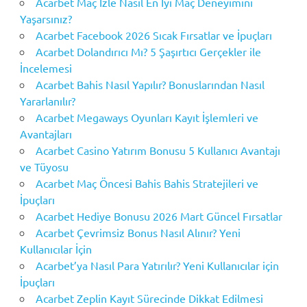
Acarbet Maç İzle Nasıl En İyi Maç Deneyimini
Yaşarsınız?
Acarbet Facebook 2026 Sıcak Fırsatlar ve İpuçları
Acarbet Dolandırıcı Mı? 5 Şaşırtıcı Gerçekler ile
İncelemesi
Acarbet Bahis Nasıl Yapılır? Bonuslarından Nasıl
Yararlanılır?
Acarbet Megaways Oyunları Kayıt İşlemleri ve
Avantajları
Acarbet Casino Yatırım Bonusu 5 Kullanıcı Avantajı
ve Tüyosu
Acarbet Maç Öncesi Bahis Bahis Stratejileri ve
İpuçları
Acarbet Hediye Bonusu 2026 Mart Güncel Fırsatlar
Acarbet Çevrimsiz Bonus Nasıl Alınır? Yeni
Kullanıcılar İçin
Acarbet’ya Nasıl Para Yatırılır? Yeni Kullanıcılar için
İpuçları
Acarbet Zeplin Kayıt Sürecinde Dikkat Edilmesi