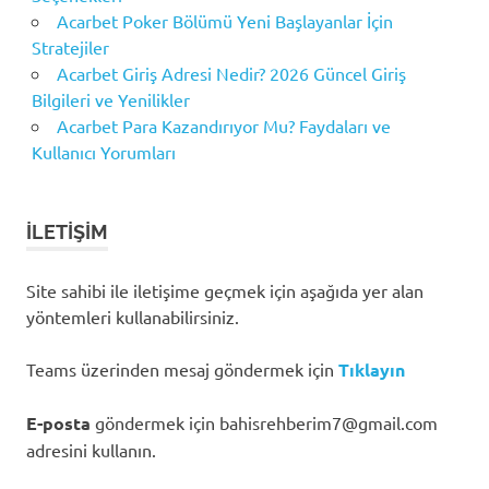
Acarbet Poker Bölümü Yeni Başlayanlar İçin
Stratejiler
Acarbet Giriş Adresi Nedir? 2026 Güncel Giriş
Bilgileri ve Yenilikler
Acarbet Para Kazandırıyor Mu? Faydaları ve
Kullanıcı Yorumları
İLETIŞIM
Site sahibi ile iletişime geçmek için aşağıda yer alan
yöntemleri kullanabilirsiniz.
Teams üzerinden mesaj göndermek için
Tıklayın
E-posta
göndermek için
bahisrehberim7@gmail.com
adresini kullanın.