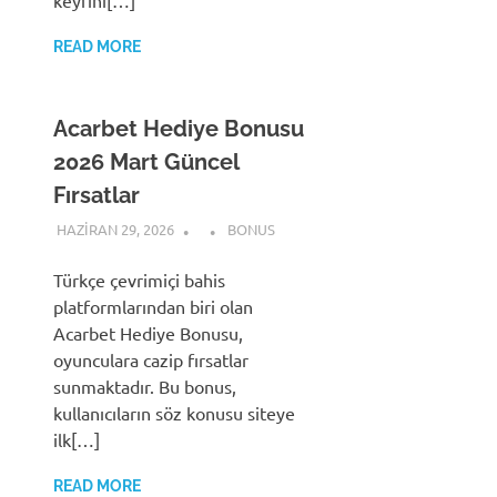
READ MORE
Acarbet Hediye Bonusu
2026 Mart Güncel
Fırsatlar
HAZIRAN 29, 2026
BONUS
Türkçe çevrimiçi bahis
platformlarından biri olan
Acarbet Hediye Bonusu,
oyunculara cazip fırsatlar
sunmaktadır. Bu bonus,
kullanıcıların söz konusu siteye
ilk[…]
READ MORE