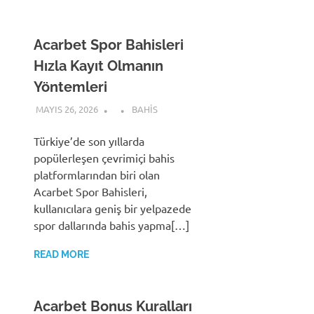
Acarbet Spor Bahisleri
Hızla Kayıt Olmanın
Yöntemleri
MAYIS 26, 2026
BAHIS
Türkiye’de son yıllarda
popülerleşen çevrimiçi bahis
platformlarından biri olan
Acarbet Spor Bahisleri,
kullanıcılara geniş bir yelpazede
spor dallarında bahis yapma[…]
READ MORE
Acarbet Bonus Kuralları