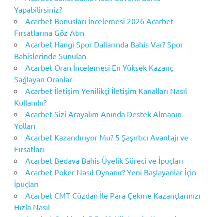
Yapabilirsiniz?
Acarbet Bonusları İncelemesi 2026 Acarbet
Fırsatlarına Göz Atın
Acarbet Hangi Spor Dallarında Bahis Var? Spor
Bahislerinde Sunulan
Acarbet Oran İncelemesi En Yüksek Kazanç
Sağlayan Oranlar
Acarbet İletişim Yenilikçi İletişim Kanalları Nasıl
Kullanılır?
Acarbet Sizi Arayalım Anında Destek Almanın
Yolları
Acarbet Kazandırıyor Mu? 5 Şaşırtıcı Avantajı ve
Fırsatları
Acarbet Bedava Bahis Üyelik Süreci ve İpuçları
Acarbet Poker Nasıl Oynanır? Yeni Başlayanlar İçin
İpuçları
Acarbet CMT Cüzdan İle Para Çekme Kazançlarınızı
Hızla Nasıl