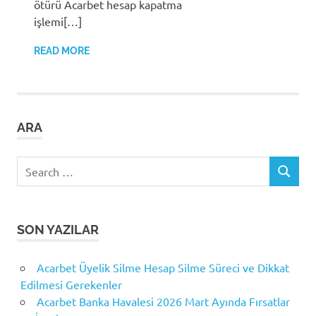
ötürü Acarbet hesap kapatma
işlemi[…]
READ MORE
ARA
Search
SEARCH
for:
SON YAZILAR
Acarbet Üyelik Silme Hesap Silme Süreci ve Dikkat
Edilmesi Gerekenler
Acarbet Banka Havalesi 2026 Mart Ayında Fırsatlar