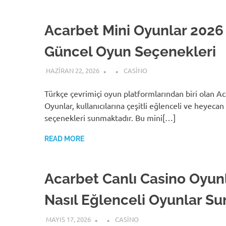
Acarbet Mini Oyunlar 2026
Güncel Oyun Seçenekleri
HAZIRAN 22, 2026
CASINO
Türkçe çevrimiçi oyun platformlarından biri olan A
Oyunlar, kullanıcılarına çeşitli eğlenceli ve heyecan
seçenekleri sunmaktadır. Bu mini[…]
READ MORE
Acarbet Canlı Casino Oyunl
Nasıl Eğlenceli Oyunlar S
MAYIS 17, 2026
CASINO