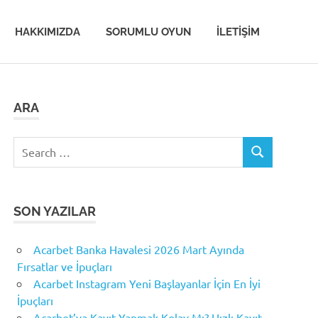
HAKKIMIZDA
SORUMLU OYUN
İLETIŞIM
ARA
Search
SEARCH
for:
SON YAZILAR
Acarbet Banka Havalesi 2026 Mart Ayında
Fırsatlar ve İpuçları
Acarbet Instagram Yeni Başlayanlar İçin En İyi
İpuçları
Acarbet’ya Kayıt Yapmak Kolay Mı? Hızlı Kayıt