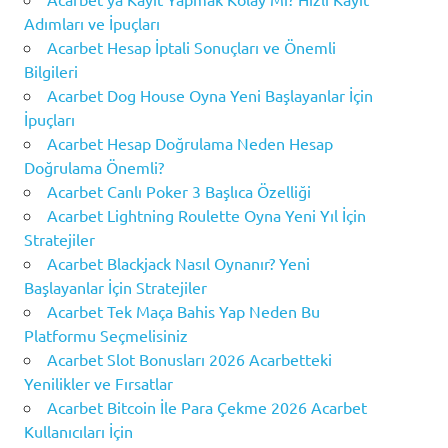
Adımları ve İpuçları
Acarbet Hesap İptali Sonuçları ve Önemli
Bilgileri
Acarbet Dog House Oyna Yeni Başlayanlar İçin
İpuçları
Acarbet Hesap Doğrulama Neden Hesap
Doğrulama Önemli?
Acarbet Canlı Poker 3 Başlıca Özelliği
Acarbet Lightning Roulette Oyna Yeni Yıl İçin
Stratejiler
Acarbet Blackjack Nasıl Oynanır? Yeni
Başlayanlar İçin Stratejiler
Acarbet Tek Maça Bahis Yap Neden Bu
Platformu Seçmelisiniz
Acarbet Slot Bonusları 2026 Acarbetteki
Yenilikler ve Fırsatlar
Acarbet Bitcoin İle Para Çekme 2026 Acarbet
Kullanıcıları İçin