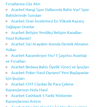
Fırsatlarına Göz Atın
Acarbet Hangi Spor Dallarında Bahis Var? Spor
Bahislerinde Sunulan
Acarbet Oran İncelemesi En Yüksek Kazanç
Sağlayan Oranlar
Acarbet İletişim Yenilikçi İletişim Kanalları
Nasıl Kullanılır?
Acarbet Sizi Arayalım Anında Destek Almanın
Yolları
Acarbet Kazandırıyor Mu? 5 Şaşırtıcı Avantajı
ve Fırsatları
Acarbet Bedava Bahis Üyelik Süreci ve İpuçları
Acarbet Poker Nasıl Oynanır? Yeni Başlayanlar
İçin İpuçları
Acarbet CMT Cüzdan İle Para Çekme
Kazançlarınızı Hızla Nasıl
Acarbet Cashback 5 Farklı Yöntemle
Kazançlarınızı Artırın
Acarbet Maç İzle Nasıl En İyi Maç Deneyimini