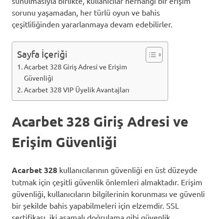
sunulmasıyla birlikte, kullanıcılar herhangi bir erişim
sorunu yaşamadan, her türlü oyun ve bahis
çeşitliliğinden yararlanmaya devam edebilirler.
Sayfa İçeriği
Acarbet 328 Giriş Adresi ve Erişim
Güvenliği
Acarbet 328 VIP Üyelik Avantajları
Acarbet 328 Giriş Adresi ve
Erişim Güvenliği
Acarbet 328
kullanıcılarının güvenliği en üst düzeyde
tutmak için çeşitli güvenlik önlemleri almaktadır. Erişim
güvenliği, kullanıcıların bilgilerinin korunması ve güvenli
bir şekilde bahis yapabilmeleri için elzemdir. SSL
sertifikası, iki aşamalı doğrulama gibi güvenlik