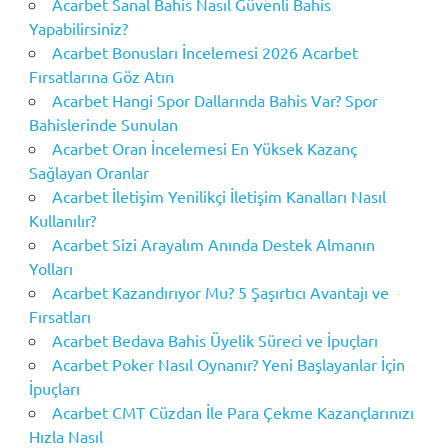
Acarbet Sanal Bahis Nasıl Güvenli Bahis
Yapabilirsiniz?
Acarbet Bonusları İncelemesi 2026 Acarbet
Fırsatlarına Göz Atın
Acarbet Hangi Spor Dallarında Bahis Var? Spor
Bahislerinde Sunulan
Acarbet Oran İncelemesi En Yüksek Kazanç
Sağlayan Oranlar
Acarbet İletişim Yenilikçi İletişim Kanalları Nasıl
Kullanılır?
Acarbet Sizi Arayalım Anında Destek Almanın
Yolları
Acarbet Kazandırıyor Mu? 5 Şaşırtıcı Avantajı ve
Fırsatları
Acarbet Bedava Bahis Üyelik Süreci ve İpuçları
Acarbet Poker Nasıl Oynanır? Yeni Başlayanlar İçin
İpuçları
Acarbet CMT Cüzdan İle Para Çekme Kazançlarınızı
Hızla Nasıl