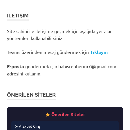
İLETIŞIM
Site sahibi ile iletişime geçmek için aşağıda yer alan
yöntemleri kullanabilirsiniz.
Teams üzerinden mesaj göndermek için
Tıklayın
E-posta
göndermek için
bahisrehberim7@gmail.com
adresini kullanın.
ÖNERILEN SITELER
Önerilen Siteler
➤ Ajaxbet Giriş