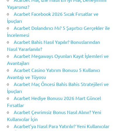
Yaşarsınız?
Acarbet Facebook 2026 Sıcak Fırsatlar ve
İpuçları
Acarbet Dolandırıcı Mı? 5 Şaşırtıcı Gerçekler ile
İncelemesi
Acarbet Bahis Nasıl Yapılır? Bonuslarından
Nasıl Yararlanılır?
Acarbet Megaways Oyunları Kayıt İşlemleri ve
Avantajları
Acarbet Casino Yatırım Bonusu 5 Kullanıcı
Avantajı ve Tüyosu
Acarbet Maç Öncesi Bahis Bahis Stratejileri ve
İpuçları
Acarbet Hediye Bonusu 2026 Mart Güncel
Fırsatlar
Acarbet Çevrimsiz Bonus Nasıl Alınır? Yeni
Kullanıcılar İçin
Acarbet’ya Nasıl Para Yatırılır? Yeni Kullanıcılar