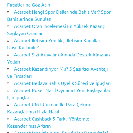
Fırsatlarına Göz Atın
Acarbet Hangi Spor Dallarında Bahis Var? Spor
Bahislerinde Sunulan
Acarbet Oran İncelemesi En Yüksek Kazanç
Sağlayan Oranlar
Acarbet İletişim Yenilikçi İletişim Kanalları
Nasıl Kullanılır?
Acarbet Sizi Arayalım Anında Destek Almanın
Yolları
Acarbet Kazandırıyor Mu? 5 Şaşırtıcı Avantajı
ve Fırsatları
Acarbet Bedava Bahis Üyelik Süreci ve İpuçları
Acarbet Poker Nasıl Oynanır? Yeni Başlayanlar
İçin İpuçları
Acarbet CMT Cüzdan İle Para Çekme
Kazançlarınızı Hızla Nasıl
Acarbet Cashback 5 Farklı Yöntemle
Kazançlarınızı Artırın
Acarbet Maç İzle Nasıl En İyi Maç Deneyimini