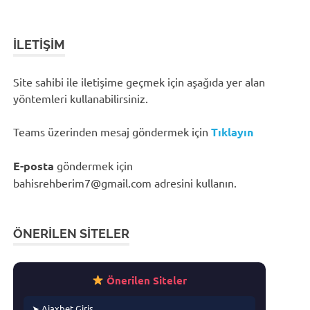
İLETIŞIM
Site sahibi ile iletişime geçmek için aşağıda yer alan
yöntemleri kullanabilirsiniz.
Teams üzerinden mesaj göndermek için
Tıklayın
E-posta
göndermek için
bahisrehberim7@gmail.com
adresini kullanın.
ÖNERILEN SITELER
Önerilen Siteler
➤ Ajaxbet Giriş