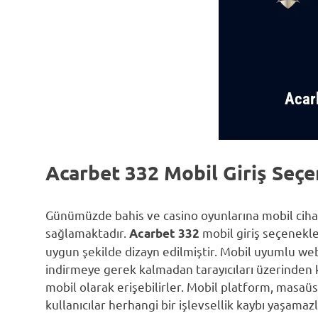
Acarbet 332 Mobil Giriş Seçe
Günümüzde bahis ve casino oyunlarına mobil cihazl
sağlamaktadır.
mobil giriş seçenekl
Acarbet 332
uygun şekilde dizayn edilmiştir. Mobil uyumlu web
indirmeye gerek kalmadan tarayıcıları üzerinden k
mobil olarak erişebilirler. Mobil platform, masaüst
kullanıcılar herhangi bir işlevsellik kaybı yaşamazl