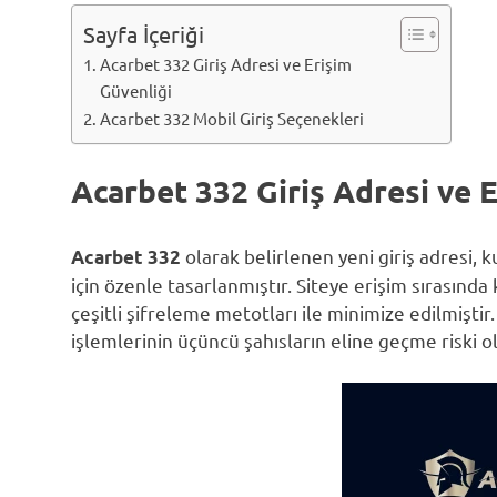
Sayfa İçeriği
Acarbet 332 Giriş Adresi ve Erişim
Güvenliği
Acarbet 332 Mobil Giriş Seçenekleri
Acarbet 332 Giriş Adresi ve 
olarak belirlenen yeni giriş adresi, k
Acarbet 332
için özenle tasarlanmıştır. Siteye erişim sırasında 
çeşitli şifreleme metotları ile minimize edilmiştir. 
işlemlerinin üçüncü şahısların eline geçme riski ol