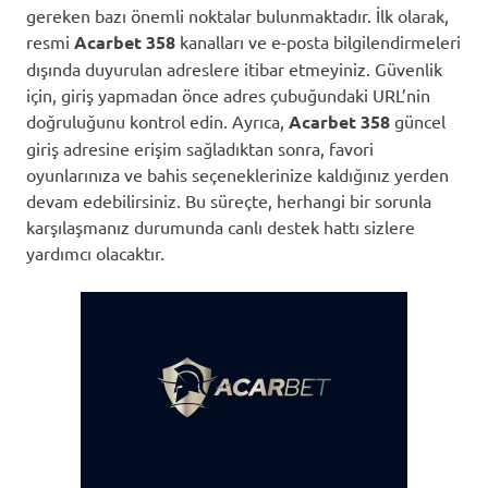
gereken bazı önemli noktalar bulunmaktadır. İlk olarak,
resmi
Acarbet 358
kanalları ve e-posta bilgilendirmeleri
dışında duyurulan adreslere itibar etmeyiniz. Güvenlik
için, giriş yapmadan önce adres çubuğundaki URL’nin
doğruluğunu kontrol edin. Ayrıca,
Acarbet 358
güncel
giriş adresine erişim sağladıktan sonra, favori
oyunlarınıza ve bahis seçeneklerinize kaldığınız yerden
devam edebilirsiniz. Bu süreçte, herhangi bir sorunla
karşılaşmanız durumunda canlı destek hattı sizlere
yardımcı olacaktır.