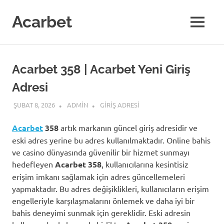
Skip
to
Acarbet
MENU
content
Acarbet 358 | Acarbet Yeni Giriş
Adresi
ŞUBAT 8, 2026
ADMIN
GIRIŞ ADRESI
Acarbet
358
artık markanın güncel giriş adresidir ve
eski adres yerine bu adres kullanılmaktadır. Online bahis
ve casino dünyasında güvenilir bir hizmet sunmayı
hedefleyen
Acarbet 358
, kullanıcılarına kesintisiz
erişim imkanı sağlamak için adres güncellemeleri
yapmaktadır. Bu adres değişiklikleri, kullanıcıların erişim
engelleriyle karşılaşmalarını önlemek ve daha iyi bir
bahis deneyimi sunmak için gereklidir. Eski adresin