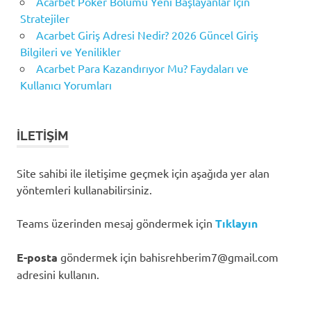
Acarbet Poker Bölümü Yeni Başlayanlar İçin
Stratejiler
Acarbet Giriş Adresi Nedir? 2026 Güncel Giriş
Bilgileri ve Yenilikler
Acarbet Para Kazandırıyor Mu? Faydaları ve
Kullanıcı Yorumları
İLETIŞIM
Site sahibi ile iletişime geçmek için aşağıda yer alan
yöntemleri kullanabilirsiniz.
Teams üzerinden mesaj göndermek için
Tıklayın
E-posta
göndermek için
bahisrehberim7@gmail.com
adresini kullanın.