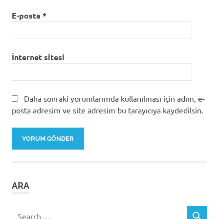
E-posta
*
İnternet sitesi
Daha sonraki yorumlarımda kullanılması için adım, e-
posta adresim ve site adresim bu tarayıcıya kaydedilsin.
ARA
Search