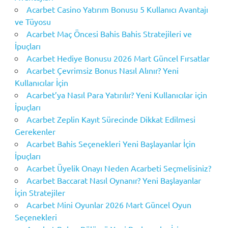
Acarbet Casino Yatırım Bonusu 5 Kullanıcı Avantajı
ve Tüyosu
Acarbet Maç Öncesi Bahis Bahis Stratejileri ve
İpuçları
Acarbet Hediye Bonusu 2026 Mart Güncel Fırsatlar
Acarbet Çevrimsiz Bonus Nasıl Alınır? Yeni
Kullanıcılar İçin
Acarbet’ya Nasıl Para Yatırılır? Yeni Kullanıcılar için
İpuçları
Acarbet Zeplin Kayıt Sürecinde Dikkat Edilmesi
Gerekenler
Acarbet Bahis Seçenekleri Yeni Başlayanlar İçin
İpuçları
Acarbet Üyelik Onayı Neden Acarbeti Seçmelisiniz?
Acarbet Baccarat Nasıl Oynanır? Yeni Başlayanlar
İçin Stratejiler
Acarbet Mini Oyunlar 2026 Mart Güncel Oyun
Seçenekleri