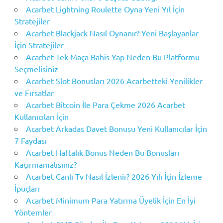
Acarbet Lightning Roulette Oyna Yeni Yıl İçin
Stratejiler
Acarbet Blackjack Nasıl Oynanır? Yeni Başlayanlar
İçin Stratejiler
Acarbet Tek Maça Bahis Yap Neden Bu Platformu
Seçmelisiniz
Acarbet Slot Bonusları 2026 Acarbetteki Yenilikler
ve Fırsatlar
Acarbet Bitcoin İle Para Çekme 2026 Acarbet
Kullanıcıları İçin
Acarbet Arkadas Davet Bonusu Yeni Kullanıcılar İçin
7 Faydası
Acarbet Haftalık Bonus Neden Bu Bonusları
Kaçırmamalısınız?
Acarbet Canlı Tv Nasıl İzlenir? 2026 Yılı İçin İzleme
İpuçları
Acarbet Minimum Para Yatırma Üyelik İçin En İyi
Yöntemler