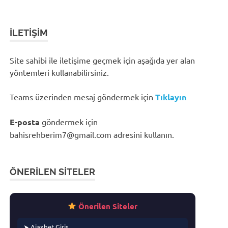
İLETIŞIM
Site sahibi ile iletişime geçmek için aşağıda yer alan
yöntemleri kullanabilirsiniz.
Teams üzerinden mesaj göndermek için
Tıklayın
E-posta
göndermek için
bahisrehberim7@gmail.com
adresini kullanın.
ÖNERILEN SITELER
Önerilen Siteler
➤ Ajaxbet Giriş