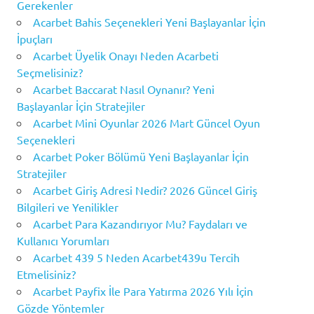
Gerekenler
Acarbet Bahis Seçenekleri Yeni Başlayanlar İçin
İpuçları
Acarbet Üyelik Onayı Neden Acarbeti
Seçmelisiniz?
Acarbet Baccarat Nasıl Oynanır? Yeni
Başlayanlar İçin Stratejiler
Acarbet Mini Oyunlar 2026 Mart Güncel Oyun
Seçenekleri
Acarbet Poker Bölümü Yeni Başlayanlar İçin
Stratejiler
Acarbet Giriş Adresi Nedir? 2026 Güncel Giriş
Bilgileri ve Yenilikler
Acarbet Para Kazandırıyor Mu? Faydaları ve
Kullanıcı Yorumları
Acarbet 439 5 Neden Acarbet439u Tercih
Etmelisiniz?
Acarbet Payfix İle Para Yatırma 2026 Yılı İçin
Gözde Yöntemler