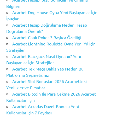
Bilgileri
Acarbet Dog House Oyna Yeni Başlayanlar İçin
İpuçları
Acarbet Hesap Doğrulama Neden Hesap
Doğrulama Önemli?
Acarbet Canlı Poker 3 Başlıca Özelliği
Acarbet Lightning Roulette Oyna Yeni Yıl İçin
Stratejiler
Acarbet Blackjack Nasıl Oynanır? Yeni
Başlayanlar İçin Stratejiler
Acarbet Tek Maça Bahis Yap Neden Bu
Platformu Seçmelisiniz
Acarbet Slot Bonusları 2026 Acarbetteki
Yenilikler ve Fırsatlar
Acarbet Bitcoin İle Para Çekme 2026 Acarbet
Kullanıcıları İçin
Acarbet Arkadas Davet Bonusu Yeni
Kullanıcılar İçin 7 Faydası