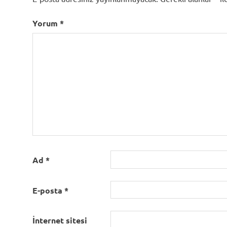
Yorum
*
Ad
*
E-posta
*
İnternet sitesi