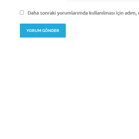
Daha sonraki yorumlarımda kullanılması için adım, 