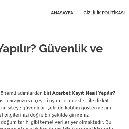
ANASAYFA
GIZLILIK POLITIKASI
Yapılır? Güvenlik ve
n önemli adımlardan biri
Acarbet Kayıt Nasıl Yapılır?
ostu arayüzü ve çeşitli oyun seçenekleri ile dikkat
arın siteye güvenli bir şekilde katılım göstermesini
sel bilgilerinizi doğru bir şekilde girmeniz
, doğum tarihi gibi temel veriler yer almaktadır. Bu
amamanız için oldukça önemlidir. Herhangi bir yanlış