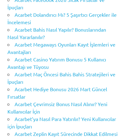
İpuçları
Acarbet Dolandırıcı Mı? 5 Şaşırtıcı Gerçekler ile
İncelemesi
Acarbet Bahis Nasıl Yapılır? Bonuslarından
Nasıl Yararlanılır?
Acarbet Megaways Oyunları Kayıt İşlemleri ve
Avantajları
Acarbet Casino Yatırım Bonusu 5 Kullanıcı
Avantajı ve Tüyosu
Acarbet Maç Öncesi Bahis Bahis Stratejileri ve
İpuçları
Acarbet Hediye Bonusu 2026 Mart Güncel
Fırsatlar
Acarbet Çevrimsiz Bonus Nasıl Alınır? Yeni
Kullanıcılar İçin
Acarbet’ya Nasıl Para Yatırılır? Yeni Kullanıcılar
için İpuçları
Acarbet Zeplin Kayıt Sürecinde Dikkat Edilmesi