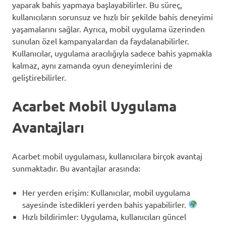
yaparak bahis yapmaya başlayabilirler. Bu süreç,
kullanıcıların sorunsuz ve hızlı bir şekilde bahis deneyimi
yaşamalarını sağlar. Ayrıca, mobil uygulama üzerinden
sunulan özel kampanyalardan da faydalanabilirler.
Kullanıcılar, uygulama aracılığıyla sadece bahis yapmakla
kalmaz, aynı zamanda oyun deneyimlerini de
geliştirebilirler.
Acarbet Mobil Uygulama
Avantajları
Acarbet mobil uygulaması, kullanıcılara birçok avantaj
sunmaktadır. Bu avantajlar arasında:
Her yerden erişim: Kullanıcılar, mobil uygulama
sayesinde istedikleri yerden bahis yapabilirler.
Hızlı bildirimler: Uygulama, kullanıcıları güncel