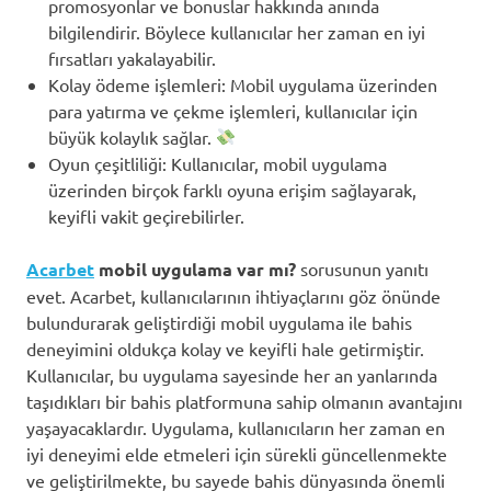
promosyonlar ve bonuslar hakkında anında
bilgilendirir. Böylece kullanıcılar her zaman en iyi
fırsatları yakalayabilir.
Kolay ödeme işlemleri: Mobil uygulama üzerinden
para yatırma ve çekme işlemleri, kullanıcılar için
büyük kolaylık sağlar.
Oyun çeşitliliği: Kullanıcılar, mobil uygulama
üzerinden birçok farklı oyuna erişim sağlayarak,
keyifli vakit geçirebilirler.
Acarbet
mobil uygulama var mı?
sorusunun yanıtı
evet. Acarbet, kullanıcılarının ihtiyaçlarını göz önünde
bulundurarak geliştirdiği mobil uygulama ile bahis
deneyimini oldukça kolay ve keyifli hale getirmiştir.
Kullanıcılar, bu uygulama sayesinde her an yanlarında
taşıdıkları bir bahis platformuna sahip olmanın avantajını
yaşayacaklardır. Uygulama, kullanıcıların her zaman en
iyi deneyimi elde etmeleri için sürekli güncellenmekte
ve geliştirilmekte, bu sayede bahis dünyasında önemli