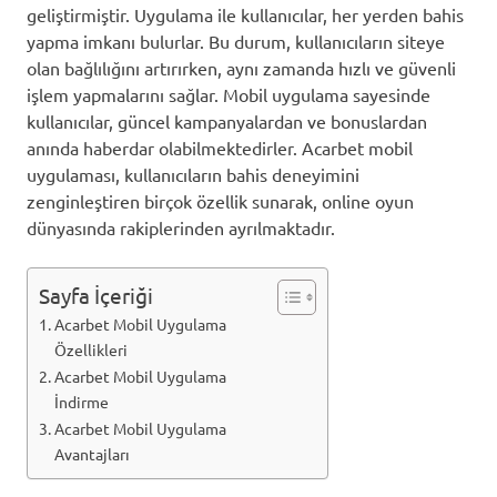
geliştirmiştir. Uygulama ile kullanıcılar, her yerden bahis
yapma imkanı bulurlar. Bu durum, kullanıcıların siteye
olan bağlılığını artırırken, aynı zamanda hızlı ve güvenli
işlem yapmalarını sağlar. Mobil uygulama sayesinde
kullanıcılar, güncel kampanyalardan ve bonuslardan
anında haberdar olabilmektedirler. Acarbet mobil
uygulaması, kullanıcıların bahis deneyimini
zenginleştiren birçok özellik sunarak, online oyun
dünyasında rakiplerinden ayrılmaktadır.
Sayfa İçeriği
Acarbet Mobil Uygulama
Özellikleri
Acarbet Mobil Uygulama
İndirme
Acarbet Mobil Uygulama
Avantajları