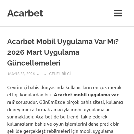
Skip
to
Acarbet
MENU
content
Acarbet Mobil Uygulama Var Mı?
2026 Mart Uygulama
Güncellemeleri
MAYIS 28, 2026
GENEL BILGI
Çevrimiçi bahis dünyasında kullanıcıların en çok merak
ettiği konulardan biri,
Acarbet mobil uygulama var
mı?
sorusudur. Günümüzde birçok bahis sitesi, kullanıcı
deneyimini artırmak amacıyla mobil uygulamalar
sunmaktadır. Acarbet de bu trendi takip ederek,
kullanıcıların bahis ve oyun işlemlerini daha pratik bir
şekilde gerçekleştirebilmeleri için mobil uygulama