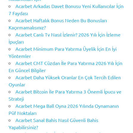
Acarbet Arkadas Davet Bonusu Yeni Kullanıcılar İçin
7 Faydası
Acarbet Haftalık Bonus Neden Bu Bonusları
Kaçırmamalısınız?
Acarbet Canlı Tv Nasıl İzlenir? 2026 Yılı İçin İzleme
İpuçları
Acarbet Minimum Para Yatırma Üyelik İçin En İyi
Yöntemler
Acarbet CMT Cüzdan İle Para Yatırma 2026 Yılı İçin
En Güncel Bilgiler
Acarbet Daha Yüksek Oranlar En Çok Tercih Edilen
Oyunlar
Acarbet Bitcoin İle Para Yatırma 3 Önemli İpucu ve
Strateji
Acarbet Mega Ball Oyna 2026 Yılında Oynamanın
Püf Noktaları
Acarbet Sanal Bahis Nasıl Güvenli Bahis
Yapabilirsiniz?