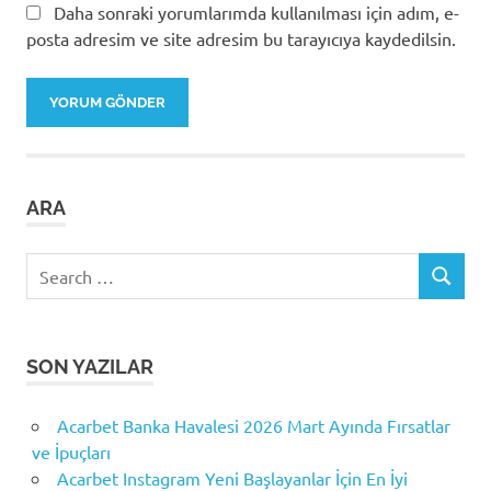
Daha sonraki yorumlarımda kullanılması için adım, e-
posta adresim ve site adresim bu tarayıcıya kaydedilsin.
ARA
Search
SEARCH
for:
SON YAZILAR
Acarbet Banka Havalesi 2026 Mart Ayında Fırsatlar
ve İpuçları
Acarbet Instagram Yeni Başlayanlar İçin En İyi