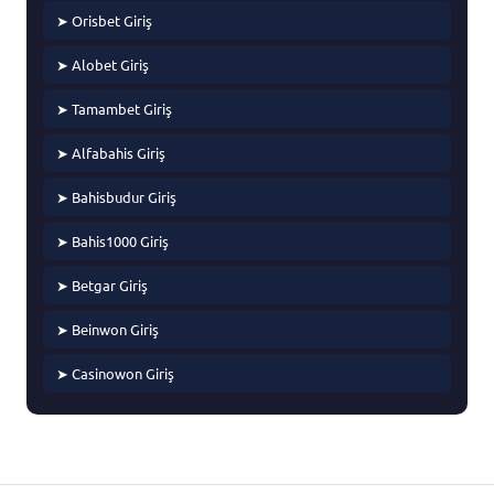
➤ Orisbet Giriş
➤ Alobet Giriş
➤ Tamambet Giriş
➤ Alfabahis Giriş
➤ Bahisbudur Giriş
➤ Bahis1000 Giriş
➤ Betgar Giriş
➤ Beinwon Giriş
➤ Casinowon Giriş