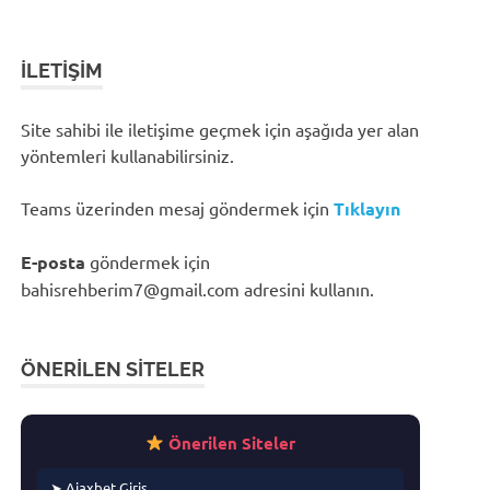
İLETIŞIM
Site sahibi ile iletişime geçmek için aşağıda yer alan
yöntemleri kullanabilirsiniz.
Teams üzerinden mesaj göndermek için
Tıklayın
E-posta
göndermek için
bahisrehberim7@gmail.com
adresini kullanın.
ÖNERILEN SITELER
Önerilen Siteler
➤ Ajaxbet Giriş