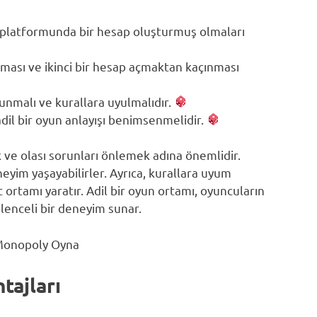
t platformunda bir hesap oluşturmuş olmaları
ması ve ikinci bir hesap açmaktan kaçınması
lunmalı ve kurallara uyulmalıdır.
dil bir oyun anlayışı benimsenmelidir.
 ve olası sorunları önlemek adına önemlidir.
neyim yaşayabilirler. Ayrıca, kurallara uyum
ortamı yaratır. Adil bir oyun ortamı, oyuncuların
eğlenceli bir deneyim sunar.
tajları