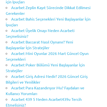
için İpuçları
Acarbet Zeplin Kayıt Sürecinde Dikkat Edilmesi
Gerekenler
Acarbet Bahis Seçenekleri Yeni Başlayanlar İçin
İpuçları
Acarbet Üyelik Onayı Neden Acarbeti
Seçmelisiniz?
Acarbet Baccarat Nasıl Oynanır? Yeni
Başlayanlar İçin Stratejiler
Acarbet Mini Oyunlar 2026 Mart Güncel Oyun
Seçenekleri
Acarbet Poker Bölümü Yeni Başlayanlar İçin
Stratejiler
Acarbet Giriş Adresi Nedir? 2026 Güncel Giriş
Bilgileri ve Yenilikler
Acarbet Para Kazandırıyor Mu? Faydaları ve
Kullanıcı Yorumları
Acarbet 439 5 Neden Acarbet439u Tercih
Etmelisiniz?