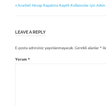
Acarbet
Previous
Yazı
Acarbet Hesap Kapatma Kayıtlı Kullanıcılar için Adı
Oyun
Post:
gezinmesi
Çevrimiçi
oyun
Monopoly
Strateji
LEAVE A REPLY
E-posta adresiniz yayınlanmayacak.
Gerekli alanlar
*
il
Yorum
*