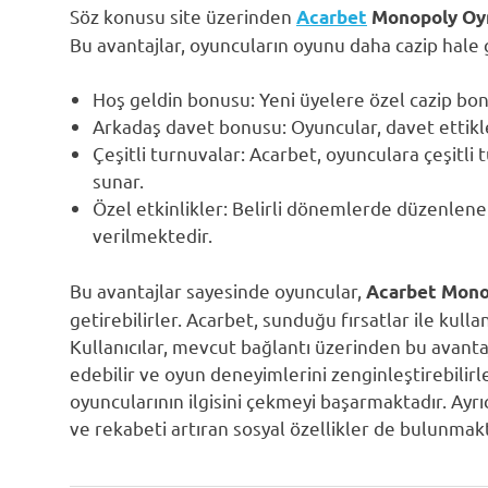
Söz konusu site üzerinden
Acarbet
Monopoly Oy
Bu avantajlar, oyuncuların oyunu daha cazip hale g
Hoş geldin bonusu: Yeni üyelere özel cazip bo
Arkadaş davet bonusu: Oyuncular, davet ettikle
Çeşitli turnuvalar: Acarbet, oyunculara çeşitl
sunar.
Özel etkinlikler: Belirli dönemlerde düzenlene
verilmektedir.
Bu avantajlar sayesinde oyuncular,
Acarbet Mono
getirebilirler. Acarbet, sunduğu fırsatlar ile ku
Kullanıcılar, mevcut bağlantı üzerinden bu avant
edebilir ve oyun deneyimlerini zenginleştirebilirle
oyuncularının ilgisini çekmeyi başarmaktadır. Ayr
ve rekabeti artıran sosyal özellikler de bulunmakt