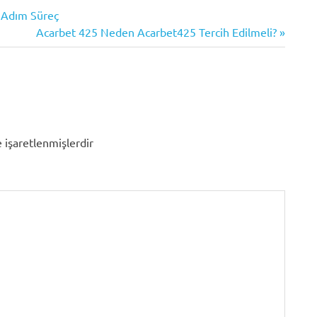
m Adım Süreç
Next
Acarbet 425 Neden Acarbet425 Tercih Edilmeli?
Post:
e işaretlenmişlerdir