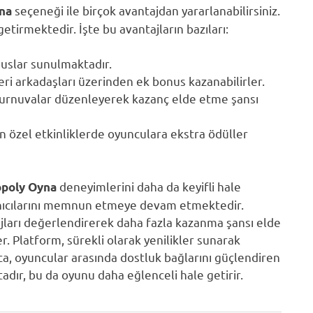
seçeneği ile birçok avantajdan yararlanabilirsiniz.
na
etirmektedir. İşte bu avantajların bazıları:
nuslar sunulmaktadır.
ri arkadaşları üzerinden ek bonus kazanabilirler.
i turnuvalar düzenleyerek kazanç elde etme şansı
n özel etkinliklerde oyunculara ekstra ödüller
deneyimlerini daha da keyifli hale
poly Oyna
llanıcılarını memnun etmeye devam etmektedir.
ajları değerlendirerek daha fazla kazanma şansı elde
r. Platform, sürekli olarak yenilikler sunarak
ıca, oyuncular arasında dostluk bağlarını güçlendiren
adır, bu da oyunu daha eğlenceli hale getirir.