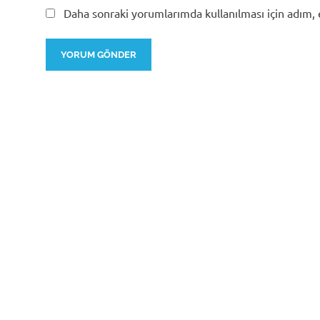
Daha sonraki yorumlarımda kullanılması için adım, 