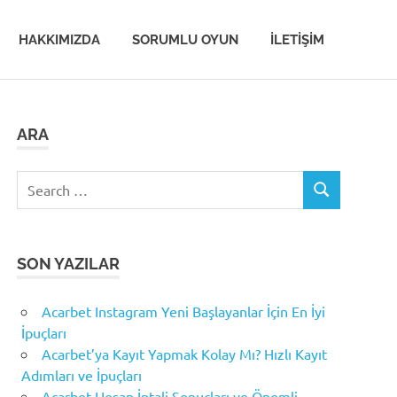
HAKKIMIZDA
SORUMLU OYUN
İLETIŞIM
ARA
Search
SEARCH
for:
SON YAZILAR
Acarbet Instagram Yeni Başlayanlar İçin En İyi
İpuçları
Acarbet’ya Kayıt Yapmak Kolay Mı? Hızlı Kayıt
Adımları ve İpuçları
Acarbet Hesap İptali Sonuçları ve Önemli