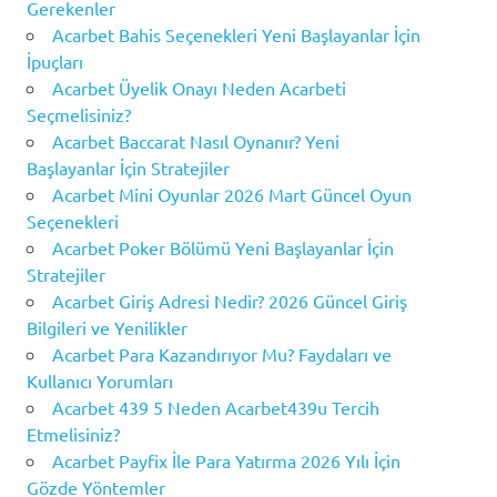
Gerekenler
Acarbet Bahis Seçenekleri Yeni Başlayanlar İçin
İpuçları
Acarbet Üyelik Onayı Neden Acarbeti
Seçmelisiniz?
Acarbet Baccarat Nasıl Oynanır? Yeni
Başlayanlar İçin Stratejiler
Acarbet Mini Oyunlar 2026 Mart Güncel Oyun
Seçenekleri
Acarbet Poker Bölümü Yeni Başlayanlar İçin
Stratejiler
Acarbet Giriş Adresi Nedir? 2026 Güncel Giriş
Bilgileri ve Yenilikler
Acarbet Para Kazandırıyor Mu? Faydaları ve
Kullanıcı Yorumları
Acarbet 439 5 Neden Acarbet439u Tercih
Etmelisiniz?
Acarbet Payfix İle Para Yatırma 2026 Yılı İçin
Gözde Yöntemler