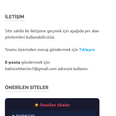
İLETIŞIM
Site sahibi ile iletişime geçmek için aşağıda yer alan
yöntemleri kullanabilirsiniz.
Teams üzerinden mesaj göndermek için
Tıklayın
E-posta
göndermek için
bahisrehberim7@gmail.com
adresini kullanın.
ÖNERILEN SITELER
Önerilen Siteler
➤ Ajaxbet Giriş