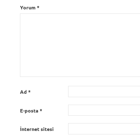
Yorum
*
Ad
*
E-posta
*
İnternet sitesi