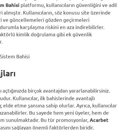
platformu, kullanıcıların güvenliğini ve adil
m Bahisi
 almıştır. Kullanıcıların, söz konusu site üzerinde
eri ve güncellemeleri gözden geçirmeleri
urumla karşılaşma riskini en aza indirebilirler.
 faktörlü kimlik doğrulama gibi ek güvenlik
r.
jları
 açtığınızda birçok avantajdan yararlanabilirsiniz.
ur. Kullanıcılar, ilk bahislerinde avantajlı
lde etme şansına sahip olurlar. Ayrıca, kullanıcılar
zanabilirler. Bu sayede hem yeni üyeler, hem de
eyim sunulmaktadır. Bu tür promosyonlar,
Acarbet
sını sağlayan önemli faktörlerden biridir.